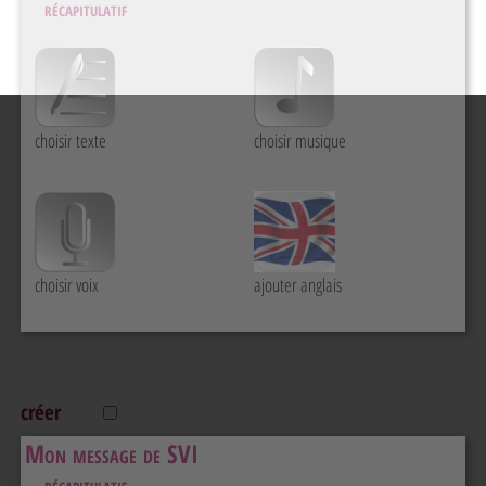
récapitulatif
choisir texte
choisir musique
choisir voix
ajouter anglais
créer
Mon message de SVI
récapitulatif