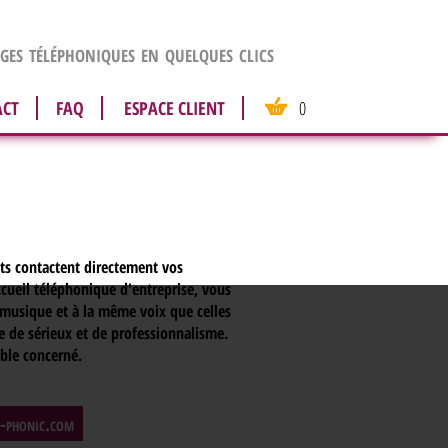
es téléphoniques en quelques clics
ACT
FAQ
ESPACE CLIENT
0
nts contactent directement vos
ccueil téléphonique d'entreprise, vous
usique et à la même voix que celles
e de sérieux et de professionnalisme.
able concerné.
o-phonic.com