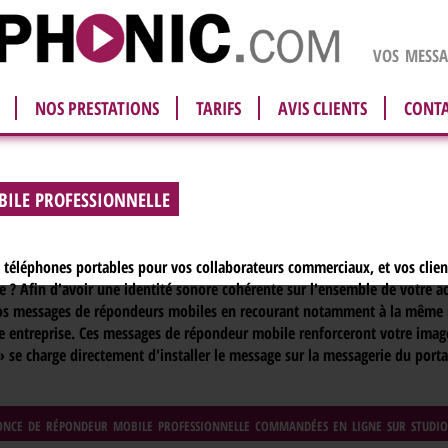
vos messag
NOS PRESTATIONS
TARIFS
AVIS CLIENTS
CONT
BILE PROFESSIONNELLE
e téléphones portables pour vos collaborateurs commerciaux, et vos clie
e ? Afin d'avoir une identité sonore cohérente sur l'ensemble de votre a
os messages de répondeurs mobiles en recourant notamment à la même m
tre entreprise. Ces messages de répondeur mobile renforceront votre imag
» se charge directement d'installer le message sur la messagerie du port
nonce de répondeur mobile professionnelle commandées en ligne sur studi