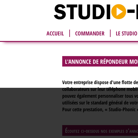
ACCUEIL
COMMANDER
LE STUDIO
L'ANNONCE DE RÉPONDEUR MO
Votre entreprise dispose d'une flotte d
collaborateurs sur leur téléphone mobil
pouvez également personnaliser tous v
utilisées sur le standard général de vo
Pour cette prestation, « Studio-Phonic 
Écoutez ci-dessous nos exemples d'an