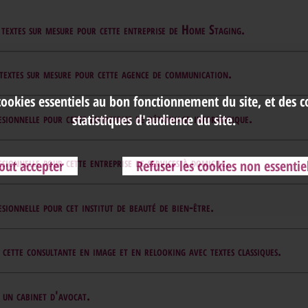
extes sur mesure pour cette entreprise de Home Staging.
extes sur mesure pour cette agence de communication.
cookies essentiels au bon fonctionnement du site, et des 
ionnelle pour cette entreprise de dépannage informatique.
statistiques d'audience du site.
onnelle pour cette entreprise de services à domicile.
out accepter
Refuser les cookies non essentie
onnelle pour cet institut de beauté de bien-être.
ette consultante en image et en relooking avec textes classiques.
un cabinet d'avocat.